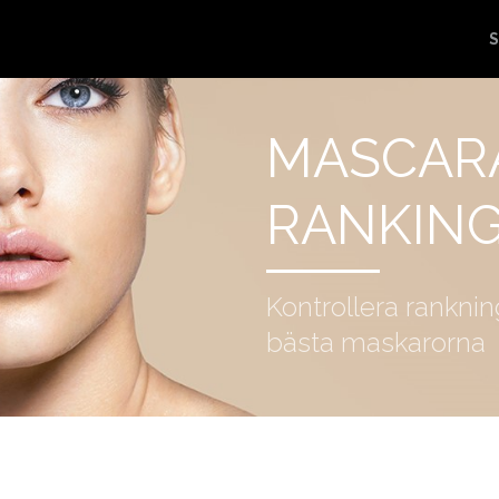
S
MASCAR
RANKIN
Kontrollera rankni
bästa maskarorna