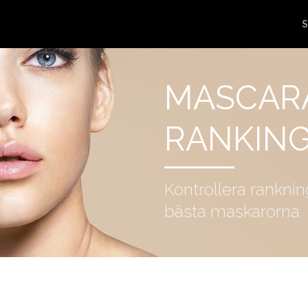
S
MASCAR
RANKIN
Kontrollera rankni
bästa maskarorna