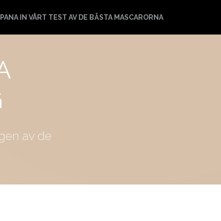
PANA IN VÅRT TEST AV DE BÄSTA MASCARORNA
A
G
ngen av de