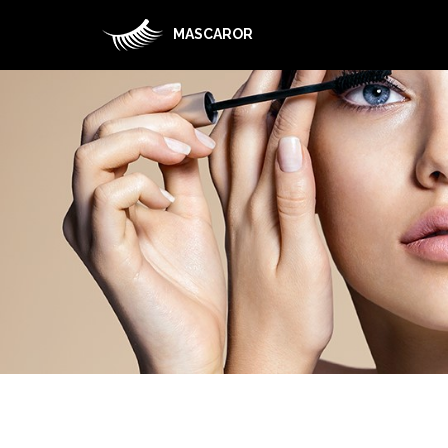
MASCAROR