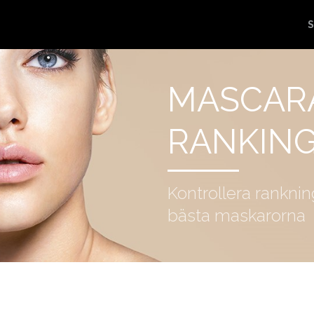
S
MASCAR
RANKIN
Kontrollera rankni
bästa maskarorna